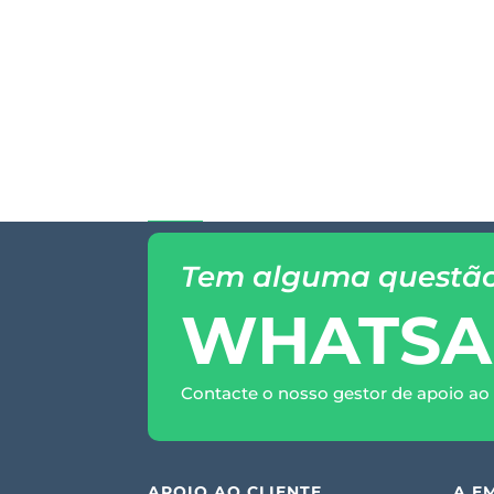
Tem alguma questã
WHATSA
Contacte o nosso gestor de apoio ao 
APOIO AO CLIENTE
A E