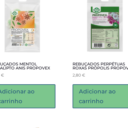
UÇADOS MENTOL
REBUÇADOS PERPÉTUAS
ALIPTO ANIS PROPOVEX
ROXAS PRÓPOLIS PROPO
0
€
2,80
€
Adicionar ao
Adicionar ao
carrinho
carrinho