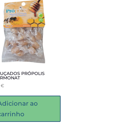
UÇADOS PRÓPOLIS
ARMONAT
0
€
Adicionar ao
carrinho