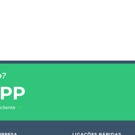
o?
PP
cliente
MPRESA
LIGAÇÕES RÁPIDAS