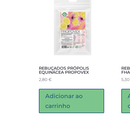
REBUÇADOS PRÓPOLIS
REB
EQUINÁCEA PROPOVEX
FH
2,80
€
5,3
Adicionar ao
carrinho