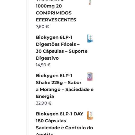
1000mg 20
COMPRIMIDOS
EFERVESCENTES
7,60
€
Biokygen 6LP-1
Digestões Fáceis –
30 Cápsulas – Suporte
Digestivo
14,50
€
Biokygen 6LP-1
Shake 225g – Sabor
a Morango – Saciedade e
Energia
32,90
€
Biokygen 6LP-1 DAY
180 Cápsulas
Saciedade e Controlo do
Apetite