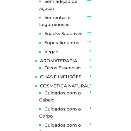
Sem adição de
açúcar
Sementes e
Leguminosas
Snacks Saudáveis
Superalimentos
Vegan
AROMATERAPIA
Óleos Essenciais
CHÁS E INFUSÕES
COSMÉTICA NATURAL
Cuidados com o
Cabelo
Cuidados com o
Corpo
Cuidados com o