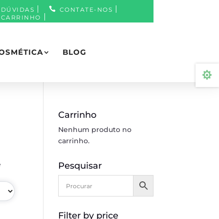
DÚVIDAS
CONTATE-NOS
CARRINHO
OSMÉTICA
BLOG

Carrinho
Nenhum produto no
carrinho.
e
Pesquisar
Filter by price