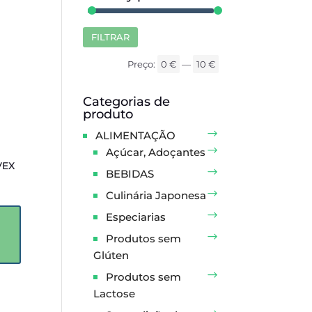
FILTRAR
Preço
Preço
mínimo
máximo
Preço:
0 €
—
10 €
Categorias de
produto
ALIMENTAÇÃO
Açúcar, Adoçantes
VEX
BEBIDAS
Culinária Japonesa
Especiarias
Produtos sem
Glúten
Produtos sem
Lactose