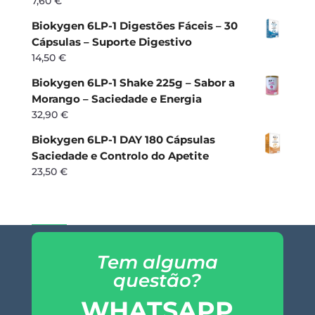
7,60
€
Biokygen 6LP-1 Digestões Fáceis – 30
Cápsulas – Suporte Digestivo
14,50
€
Biokygen 6LP-1 Shake 225g – Sabor a
Morango – Saciedade e Energia
32,90
€
Biokygen 6LP-1 DAY 180 Cápsulas
Saciedade e Controlo do Apetite
23,50
€
Tem alguma
questão?
WHATSAPP