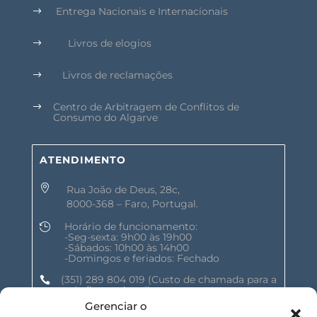
Entrega Nacionais e Internacionais
$
Livros de elogios
$
Livros de reclamações
$
Centro de Arbitragem de Conflitos de
$
Consumo do Algarve
ATENDIMENTO

Rua João de Deus, 28c,
8000-368 – Faro, Portugal.
Horário de funcionamento:

-Seg-sexta: 9h00 às 19h00
-Sábados: 10h00 às 14h00
-Domingos e feriados: Fechado
(351) 289 804 019
(Custo de chamada para a

rede fixa nacional)
Gerenciar o
geral@shalomnature.com
