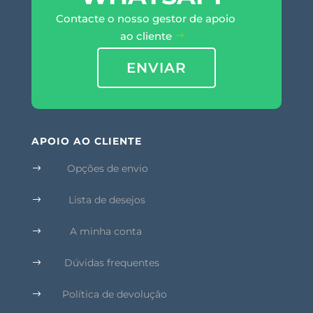
Contacte o nosso gestor de apoio
ao cliente
ENVIAR
APOIO AO CLIENTE
Opções de envio
$
Lista de desejos
$
A minha conta
$
Dúvidas frequentes
$
Política de devolução
$