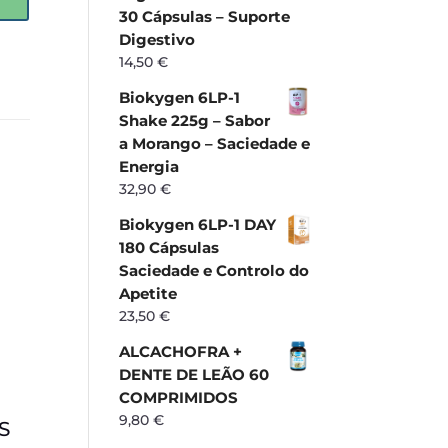
30 Cápsulas – Suporte
Digestivo
14,50
€
Biokygen 6LP-1
Shake 225g – Sabor
a Morango – Saciedade e
Energia
32,90
€
Biokygen 6LP-1 DAY
180 Cápsulas
Saciedade e Controlo do
Apetite
23,50
€
ALCACHOFRA +
DENTE DE LEÃO 60
COMPRIMIDOS
9,80
€
S