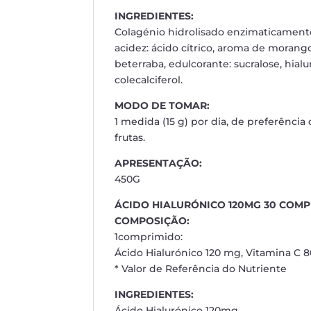
INGREDIENTES:
Colagénio hidrolisado enzimaticamente
acidez: ácido cítrico, aroma de morango
beterraba, edulcorante: sucralose, hial
colecalciferol.
MODO DE TOMAR:
1 medida (15 g) por dia, de preferênc
frutas.
APRESENTAÇÃO:
450G
ÁCIDO HIALURÓNICO 120MG 30 COMP
COMPOSIÇÃO:
1comprimido:
Ácido Hialurónico 120 mg, Vitamina C 
* Valor de Referência do Nutriente
INGREDIENTES:
Ácido Hialurónico 120mg