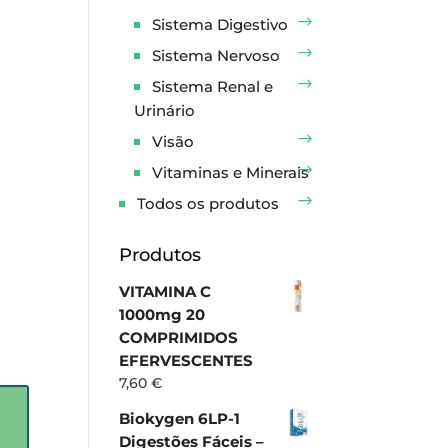
Sistema Digestivo
Sistema Nervoso
Sistema Renal e
Urinário
Visão
Vitaminas e Minerais
Todos os produtos
Produtos
VITAMINA C
1000mg 20
COMPRIMIDOS
EFERVESCENTES
7,60
€
Biokygen 6LP-1
Digestões Fáceis –