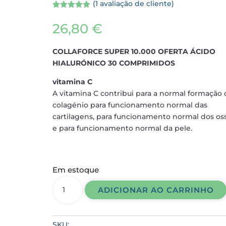
(
1
avaliação de cliente)
Avaliado
como
5.00
26,80
€
de 5, com
baseado
em
avaliação de
COLLAFORCE SUPER 10.000 OFERTA ÁCIDO
cliente
HIALURÓNICO 30 COMPRIMIDOS
vitamina C
A vitamina C contribui para a normal formação
colagénio para funcionamento normal das
cartilagens, para funcionamento normal dos os
e para funcionamento normal da pele.
Em estoque
COLLAFORCE
ADICIONAR AO CARRINHO
SUPER
10.000
OFERTA
SKU: