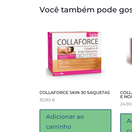
Você também pode gos
COLLAFORCE SKIN 30 SAQUETAS
COLL
E NO
30,90
€
24,9
Adicionar ao
A
carrinho
c