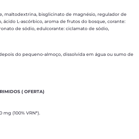
, maltodextrina, bisglicinato de magnésio, regulador de
, ácido L-ascórbico, aroma de frutos do bosque, corante:
uronato de sódio, edulcorante: ciclamato de sódio,
ia depois do pequeno-almoço, dissolvida em água ou sumo de
RIMIDOS ( OFERTA)
80 mg (100% VRN*).