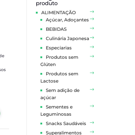
produto
ALIMENTAÇÃO
Açúcar, Adoçantes
BEBIDAS
Culinária Japonesa
Especiarias
 de
Produtos sem
Glúten
sos
Produtos sem
Lactose
Sem adição de
açúcar
Sementes e
Leguminosas
Snacks Saudáveis
Superalimentos