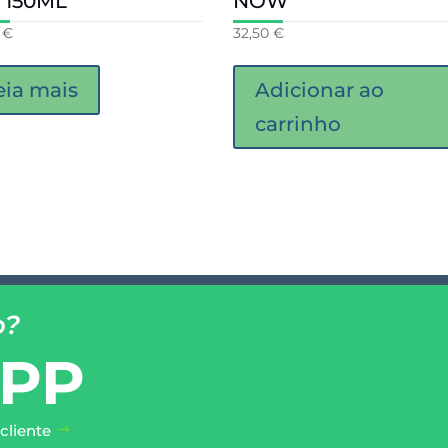
 150ML
NOW
0
€
32,50
€
eia mais
Adicionar ao
carrinho
o?
PP
cliente