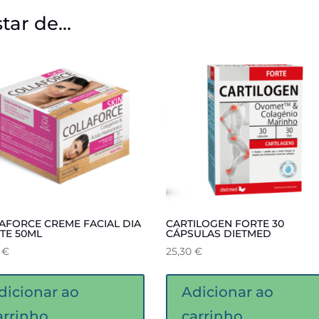
tar de…
AFORCE CREME FACIAL DIA
CARTILOGEN FORTE 30
ITE 50ML
CÁPSULAS DIETMED
0
€
25,30
€
dicionar ao
Adicionar ao
arrinho
carrinho