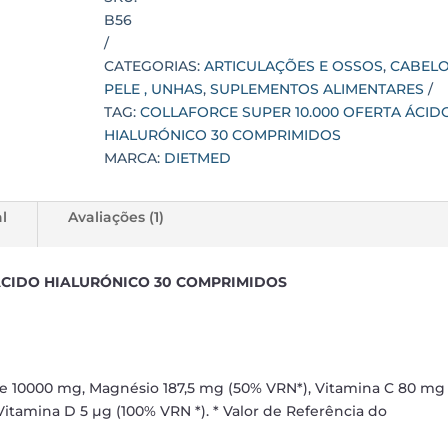
ÁCIDO
B56
HIALURÓNICO
30
CATEGORIAS:
ARTICULAÇÕES E OSSOS
,
CABELO
COMPRIMIDOS
PELE , UNHAS
,
SUPLEMENTOS ALIMENTARES
quantidade
TAG:
COLLAFORCE SUPER 10.000 OFERTA ÁCID
HIALURÓNICO 30 COMPRIMIDOS
MARCA:
DIETMED
l
Avaliações (1)
ÁCIDO HIALURÓNICO 30 COMPRIMIDOS
e 10000 mg, Magnésio 187,5 mg (50% VRN*), Vitamina C 80 mg
Vitamina D 5 µg (100% VRN *). * Valor de Referência do