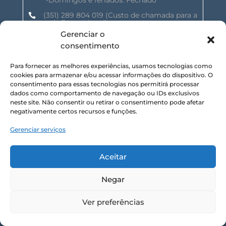
(351) 289 804 019
(Custo de chamada para a

rede fixa nacional)
Gerenciar o
geral@shalomnature.com

consentimento
Para fornecer as melhores experiências, usamos tecnologias como
SIGA-NOS NAS REDES SOCIAIS :
cookies para armazenar e/ou acessar informações do dispositivo. O
consentimento para essas tecnologias nos permitirá processar
dados como comportamento de navegação ou IDs exclusivos
neste site. Não consentir ou retirar o consentimento pode afetar
negativamente certos recursos e funções.
Gerenciar serviços
SUBSCREVA NOSSA NEWSLETTER :
Aceitar
Inscrever
Negar
SHALOM NATURE, LDA. © 2025 TODOS OS DIREITOS
Ver preferências
RESERVADOS.