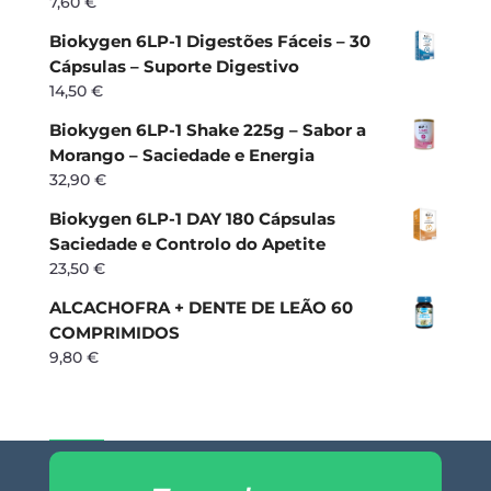
7,60
€
Biokygen 6LP-1 Digestões Fáceis – 30
Cápsulas – Suporte Digestivo
14,50
€
Biokygen 6LP-1 Shake 225g – Sabor a
Morango – Saciedade e Energia
32,90
€
Biokygen 6LP-1 DAY 180 Cápsulas
Saciedade e Controlo do Apetite
23,50
€
ALCACHOFRA + DENTE DE LEÃO 60
COMPRIMIDOS
9,80
€