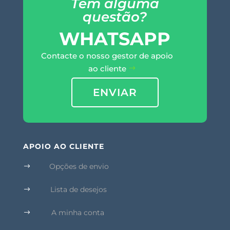
Tem alguma
questão?
WHATSAPP
Contacte o nosso gestor de apoio
ao cliente
ENVIAR
APOIO AO CLIENTE
Opções de envio
$
Lista de desejos
$
A minha conta
$