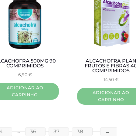
LCACHOFRA 500MG 90
ALCACHOFRA PLA
COMPRIMIDOS
FRUTOS E FIBRAS 4
COMPRIMIDOS
6,90
€
14,50
€
ADICIONAR AO
ADICIONAR AO
CARRINHO
CARRINHO
4
36
37
38
→
…