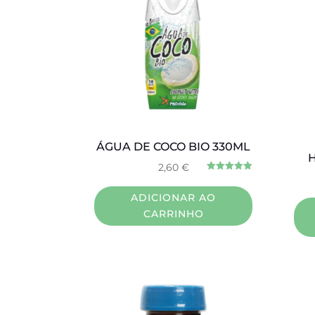
ÁGUA DE COCO BIO 330ML
2,60
€
Avaliação
5.00
de 5
ADICIONAR AO
CARRINHO