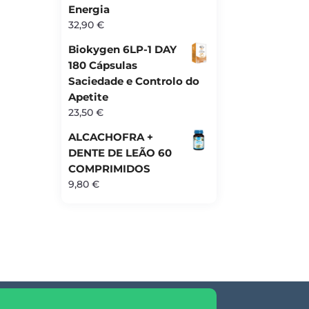
Energia
32,90
€
Biokygen 6LP-1 DAY
180 Cápsulas
Saciedade e Controlo do
Apetite
23,50
€
ALCACHOFRA +
DENTE DE LEÃO 60
COMPRIMIDOS
9,80
€