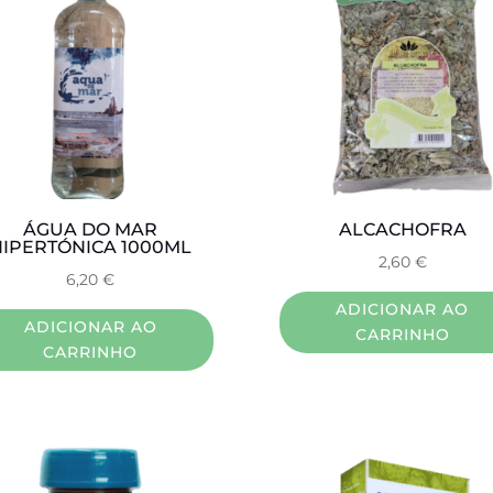
ÁGUA DO MAR
ALCACHOFRA
HIPERTÓNICA 1000ML
2,60
€
6,20
€
ADICIONAR AO
ADICIONAR AO
CARRINHO
CARRINHO