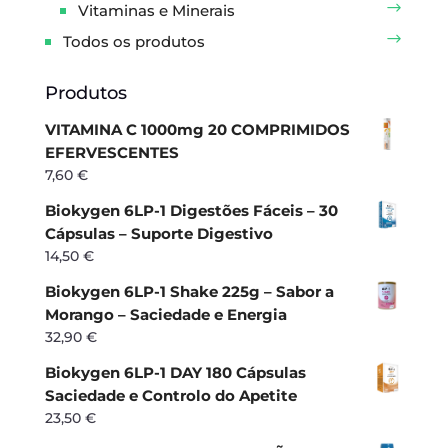
Vitaminas e Minerais
Todos os produtos
Produtos
VITAMINA C 1000mg 20 COMPRIMIDOS
EFERVESCENTES
7,60
€
Biokygen 6LP-1 Digestões Fáceis – 30
Cápsulas – Suporte Digestivo
14,50
€
Biokygen 6LP-1 Shake 225g – Sabor a
Morango – Saciedade e Energia
32,90
€
Biokygen 6LP-1 DAY 180 Cápsulas
Saciedade e Controlo do Apetite
23,50
€