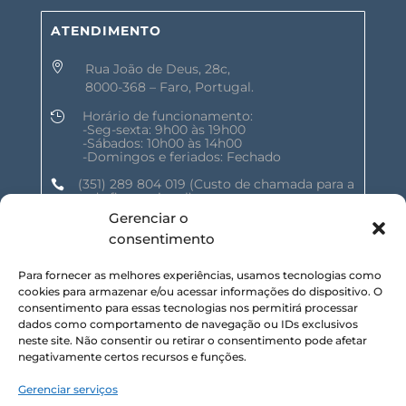
ATENDIMENTO

Rua João de Deus, 28c,
8000-368 – Faro, Portugal.
Horário de funcionamento:

-Seg-sexta: 9h00 às 19h00
-Sábados: 10h00 às 14h00
-Domingos e feriados: Fechado
(351) 289 804 019
(Custo de chamada para a

rede fixa nacional)
Gerenciar o
geral@shalomnature.com

consentimento
Para fornecer as melhores experiências, usamos tecnologias como
SIGA-NOS NAS REDES SOCIAIS :
cookies para armazenar e/ou acessar informações do dispositivo. O
consentimento para essas tecnologias nos permitirá processar
dados como comportamento de navegação ou IDs exclusivos
neste site. Não consentir ou retirar o consentimento pode afetar
negativamente certos recursos e funções.
Gerenciar serviços
SUBSCREVA NOSSA NEWSLETTER :