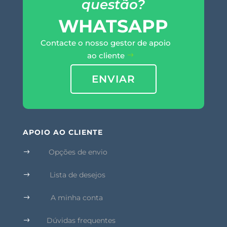
questão?
WHATSAPP
Contacte o nosso gestor de apoio
ao cliente
ENVIAR
APOIO AO CLIENTE
Opções de envio
$
Lista de desejos
$
A minha conta
$
Dúvidas frequentes
$