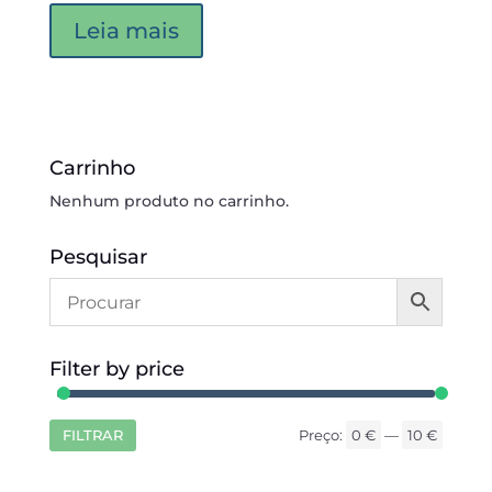
Leia mais
Carrinho
Nenhum produto no carrinho.
Pesquisar
Filter by price
FILTRAR
Preço:
0 €
—
10 €
Preço
Preço
mínim
máxim