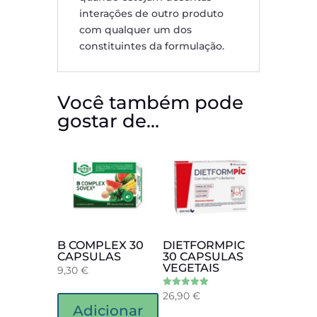
interações de outro produto
com qualquer um dos
constituintes da formulação.
Você também pode
gostar de…
B COMPLEX 30
DIETFORMPIC
CAPSULAS
30 CAPSULAS
VEGETAIS
9,30
€
26,90
€
Avaliação
5.00
Adicionar
de 5