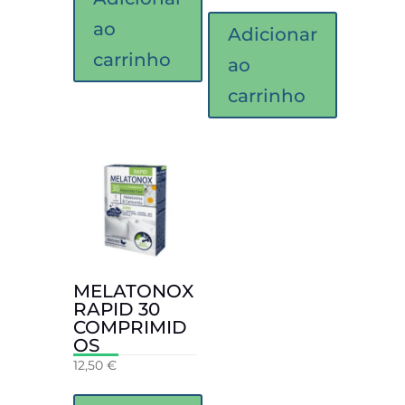
ao
Adicionar
carrinho
ao
carrinho
MELATONOX
RAPID 30
COMPRIMID
OS
12,50
€