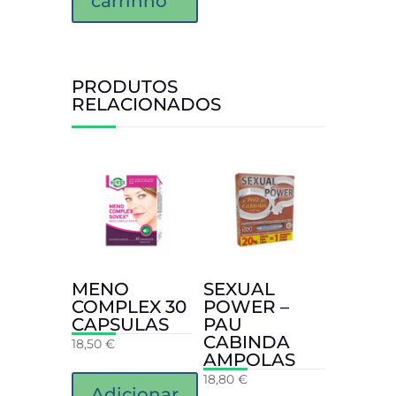
carrinho
PRODUTOS
RELACIONADOS
MENO
SEXUAL
COMPLEX 30
POWER –
CAPSULAS
PAU
CABINDA
18,50
€
AMPOLAS
18,80
€
Adicionar