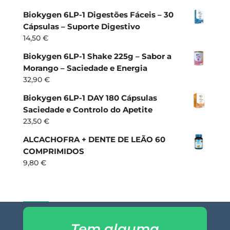
Biokygen 6LP-1 Digestões Fáceis – 30
Cápsulas – Suporte Digestivo
14,50
€
Biokygen 6LP-1 Shake 225g – Sabor a
Morango – Saciedade e Energia
32,90
€
Biokygen 6LP-1 DAY 180 Cápsulas
Saciedade e Controlo do Apetite
23,50
€
ALCACHOFRA + DENTE DE LEÃO 60
COMPRIMIDOS
9,80
€
Tem alguma