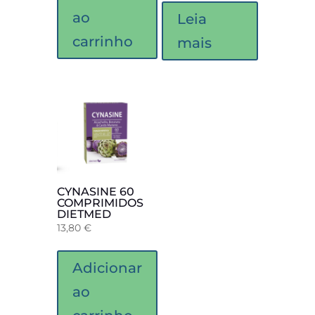
ao
Leia
carrinho
mais
CYNASINE 60
COMPRIMIDOS
DIETMED
13,80
€
Adicionar
ao