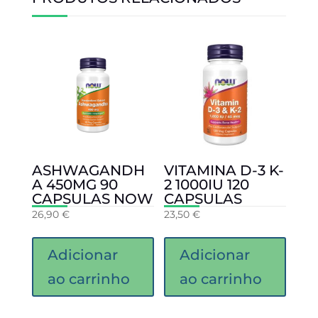
ASHWAGANDH
VITAMINA D-3 K-
A 450MG 90
2 1000IU 120
CAPSULAS NOW
CAPSULAS
26,90
€
23,50
€
Adicionar
Adicionar
ao carrinho
ao carrinho