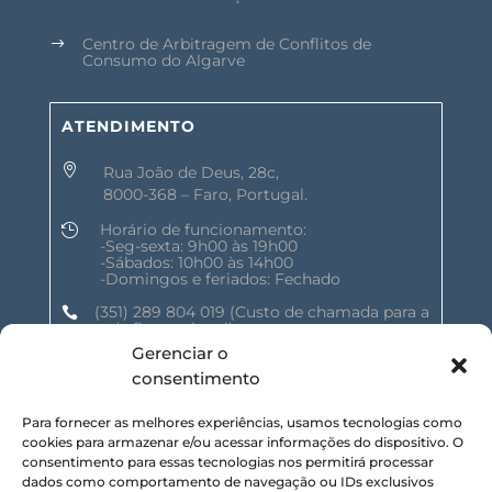
Centro de Arbitragem de Conflitos de
$
Consumo do Algarve
ATENDIMENTO

Rua João de Deus, 28c,
8000-368 – Faro, Portugal.
Horário de funcionamento:

-Seg-sexta: 9h00 às 19h00
-Sábados: 10h00 às 14h00
-Domingos e feriados: Fechado
(351) 289 804 019
(Custo de chamada para a

rede fixa nacional)
Gerenciar o
geral@shalomnature.com

consentimento
Para fornecer as melhores experiências, usamos tecnologias como
cookies para armazenar e/ou acessar informações do dispositivo. O
SIGA-NOS NAS REDES SOCIAIS :
consentimento para essas tecnologias nos permitirá processar
dados como comportamento de navegação ou IDs exclusivos