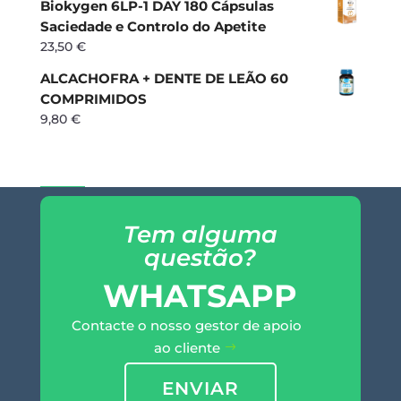
Biokygen 6LP-1 DAY 180 Cápsulas
Saciedade e Controlo do Apetite
23,50
€
ALCACHOFRA + DENTE DE LEÃO 60
COMPRIMIDOS
9,80
€
Tem alguma
questão?
WHATSAPP
Contacte o nosso gestor de apoio
ao cliente
ENVIAR