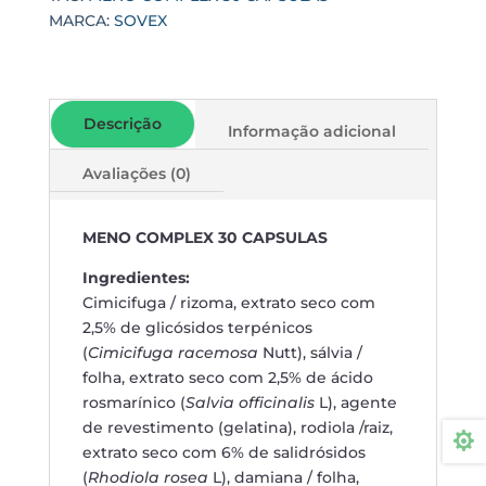
MARCA:
SOVEX
Descrição
Informação adicional
Avaliações (0)
MENO COMPLEX 30 CAPSULAS
Ingredientes:
Cimicifuga / rizoma, extrato seco com
2,5% de glicósidos terpénicos
(
Cimicifuga racemosa
Nutt), sálvia /
folha, extrato seco com 2,5% de ácido
rosmarínico (
Salvia officinalis
L), agente
de revestimento (gelatina), rodiola /raiz,

extrato seco com 6% de salidrósidos
(
Rhodiola rosea
L), damiana / folha,