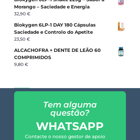
Morango – Saciedade e Energia
32,90
€
Biokygen 6LP-1 DAY 180 Cápsulas
Saciedade e Controlo do Apetite
23,50
€
ALCACHOFRA + DENTE DE LEÃO 60
COMPRIMIDOS
9,80
€
Tem alguma
questão?
WHATSAPP
Contacte o nosso gestor de apoio