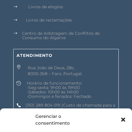
Livros de elogios
$
Livros de reclamações
$
Centro de Arbitragem de Conflitos de
$
Consumo do Algarve
ATENDIMENTO

Rua João de Deus, 28c,
8000-368 – Faro, Portugal.
Horário de funcionamento:

-Seg-sexta: 9h00 às 19h00
-Sábados: 10h00 às 14h00
-Domingos e feriados: Fechado
(351) 289 804 019
(Custo de chamada para a

rede fixa nacional)
Gerenciar o
geral@shalomnature.com

consentimento