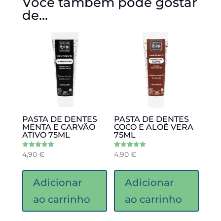
Você também pode gostar
de…
PASTA DE DENTES
PASTA DE DENTES
MENTA E CARVÃO
COCO E ALOÉ VERA
ATIVO 75ML
75ML
4,90
€
4,90
€
Avaliação
Avaliação
5.00
5.00
de 5
de 5
Adicionar
Adicionar
ao carrinho
ao carrinho