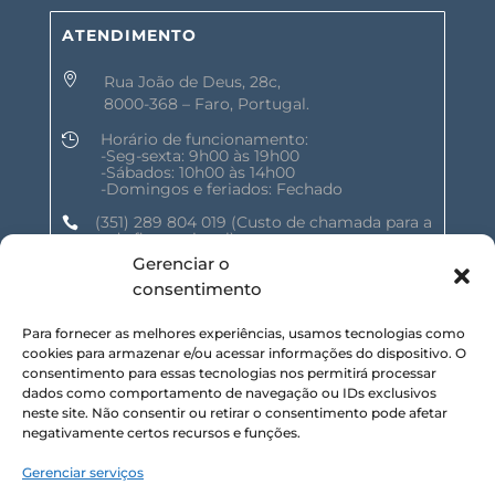
ATENDIMENTO

Rua João de Deus, 28c,
8000-368 – Faro, Portugal.
Horário de funcionamento:

-Seg-sexta: 9h00 às 19h00
-Sábados: 10h00 às 14h00
-Domingos e feriados: Fechado
(351) 289 804 019
(Custo de chamada para a

rede fixa nacional)
Gerenciar o
geral@shalomnature.com

consentimento
Para fornecer as melhores experiências, usamos tecnologias como
SIGA-NOS NAS REDES SOCIAIS :
cookies para armazenar e/ou acessar informações do dispositivo. O
consentimento para essas tecnologias nos permitirá processar
dados como comportamento de navegação ou IDs exclusivos
neste site. Não consentir ou retirar o consentimento pode afetar
negativamente certos recursos e funções.
Gerenciar serviços
SUBSCREVA NOSSA NEWSLETTER :