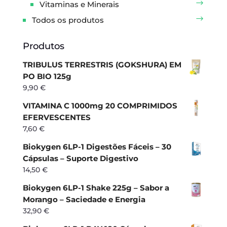
Vitaminas e Minerais
Todos os produtos
Produtos
TRIBULUS TERRESTRIS (GOKSHURA) EM
PO BIO 125g
9,90
€
VITAMINA C 1000mg 20 COMPRIMIDOS
EFERVESCENTES
7,60
€
Biokygen 6LP-1 Digestões Fáceis – 30
Cápsulas – Suporte Digestivo
14,50
€
Biokygen 6LP-1 Shake 225g – Sabor a
Morango – Saciedade e Energia
32,90
€