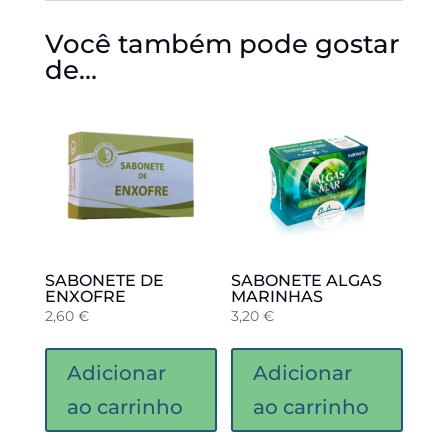
Você também pode gostar
de…
SABONETE DE
SABONETE ALGAS
ENXOFRE
MARINHAS
2,60
€
3,20
€
Adicionar
Adicionar
ao carrinho
ao carrinho