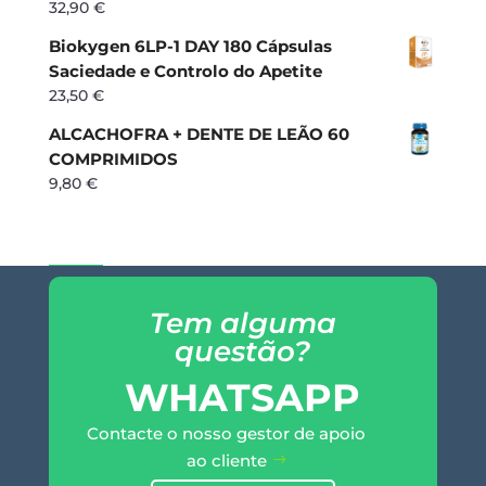
32,90
€
Biokygen 6LP-1 DAY 180 Cápsulas
Saciedade e Controlo do Apetite
23,50
€
ALCACHOFRA + DENTE DE LEÃO 60
COMPRIMIDOS
9,80
€
Tem alguma
questão?
WHATSAPP
Contacte o nosso gestor de apoio
ao cliente