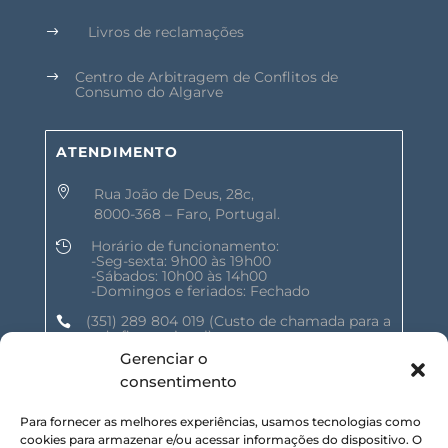
Livros de reclamações
$
Centro de Arbitragem de Conflitos de
$
Consumo do Algarve
ATENDIMENTO

Rua João de Deus, 28c,
8000-368 – Faro, Portugal.
Horário de funcionamento:

-Seg-sexta: 9h00 às 19h00
-Sábados: 10h00 às 14h00
-Domingos e feriados: Fechado
(351) 289 804 019
(Custo de chamada para a

rede fixa nacional)
Gerenciar o
geral@shalomnature.com

consentimento
Para fornecer as melhores experiências, usamos tecnologias como
SIGA-NOS NAS REDES SOCIAIS :
cookies para armazenar e/ou acessar informações do dispositivo. O