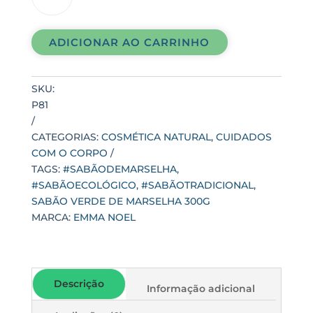
DE
MARSELHA
ADICIONAR AO CARRINHO
300G
quantidade
SKU:
P81
CATEGORIAS:
COSMÉTICA NATURAL
,
CUIDADOS
COM O CORPO
TAGS:
#SABÃODEMARSELHA
,
#SABÃOECOLÓGICO
,
#SABÃOTRADICIONAL
,
SABÃO VERDE DE MARSELHA 300G
MARCA:
EMMA NOEL
Descrição
Informação adicional