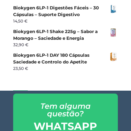
Biokygen 6LP-1 Digestões Fáceis – 30
Cápsulas – Suporte Digestivo
14,50
€
Biokygen 6LP-1 Shake 225g – Sabor a
Morango – Saciedade e Energia
32,90
€
Biokygen 6LP-1 DAY 180 Cápsulas
Saciedade e Controlo do Apetite
23,50
€
Tem alguma
questão?
WHATSAPP