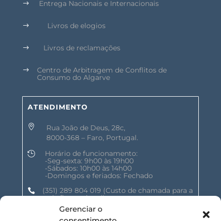
Entrega Nacionais e Internacionais
$
Livros de elogios
$
Livros de reclamações
$
Centro de Arbitragem de Conflitos de
$
Consumo do Algarve
ATENDIMENTO

Rua João de Deus, 28c,
8000-368 – Faro, Portugal.
Horário de funcionamento:

-Seg-sexta: 9h00 às 19h00
-Sábados: 10h00 às 14h00
-Domingos e feriados: Fechado
(351) 289 804 019
(Custo de chamada para a

rede fixa nacional)
Gerenciar o
geral@shalomnature.com

consentimento