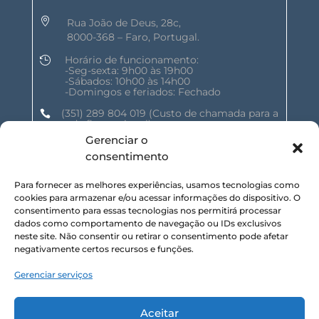

Rua João de Deus, 28c,
8000-368 – Faro, Portugal.
Horário de funcionamento:

-Seg-sexta: 9h00 às 19h00
-Sábados: 10h00 às 14h00
-Domingos e feriados: Fechado
(351) 289 804 019
(Custo de chamada para a

rede fixa nacional)
Gerenciar o
geral@shalomnature.com

consentimento
Para fornecer as melhores experiências, usamos tecnologias como
SIGA-NOS NAS REDES SOCIAIS :
cookies para armazenar e/ou acessar informações do dispositivo. O
consentimento para essas tecnologias nos permitirá processar
dados como comportamento de navegação ou IDs exclusivos
neste site. Não consentir ou retirar o consentimento pode afetar
negativamente certos recursos e funções.
Gerenciar serviços
SUBSCREVA NOSSA NEWSLETTER :
Aceitar
Inscrever