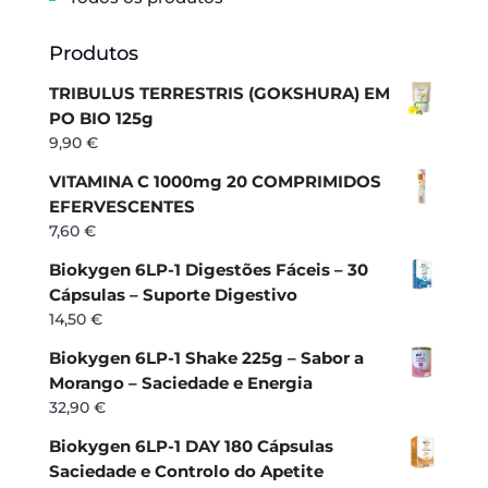
Produtos
TRIBULUS TERRESTRIS (GOKSHURA) EM
PO BIO 125g
9,90
€
VITAMINA C 1000mg 20 COMPRIMIDOS
EFERVESCENTES
7,60
€
Biokygen 6LP-1 Digestões Fáceis – 30
Cápsulas – Suporte Digestivo
14,50
€
Biokygen 6LP-1 Shake 225g – Sabor a
Morango – Saciedade e Energia
32,90
€
Biokygen 6LP-1 DAY 180 Cápsulas
Saciedade e Controlo do Apetite