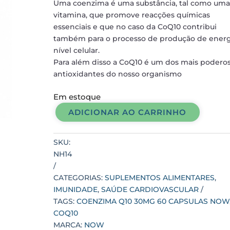
Uma coenzima é uma substância, tal como uma
vitamina, que promove reacções químicas
essenciais e que no caso da CoQ10 contribui
também para o processo de produção de energ
nível celular.
Para além disso a CoQ10 é um dos mais podero
antioxidantes do nosso organismo
Em estoque
ADICIONAR AO CARRINHO
COENZIMA
Q10
30mg
SKU:
60
NH14
CAPSULAS
NOW
CATEGORIAS:
SUPLEMENTOS ALIMENTARES
,
quantidade
IMUNIDADE
,
SAÚDE CARDIOVASCULAR
TAGS:
COENZIMA Q10 30MG 60 CAPSULAS NOW
COQ10
MARCA:
NOW