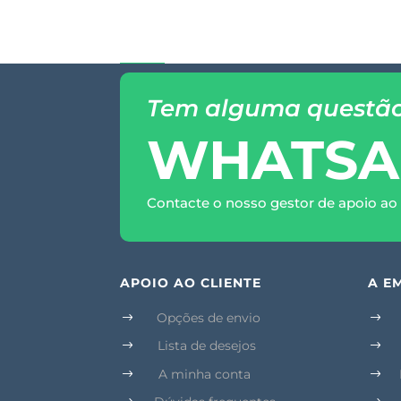
Tem alguma questã
WHATSA
Contacte o nosso gestor de apoio ao 
APOIO AO CLIENTE
A E
Opções de envio
$
$
Lista de desejos
$
$
A minha conta
$
$