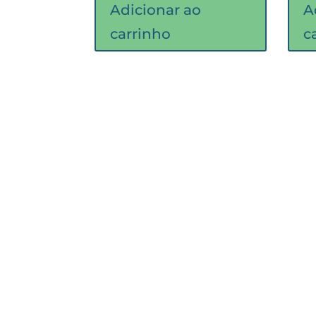
Adicionar ao
A
carrinho
c