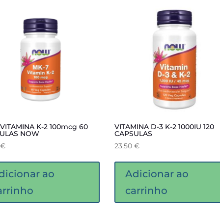
 VITAMINA K-2 100mcg 60
VITAMINA D-3 K-2 1000IU 120
ULAS NOW
CAPSULAS
€
23,50
€
dicionar ao
Adicionar ao
arrinho
carrinho