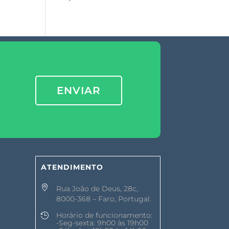
ENVIAR
ATENDIMENTO

Rua João de Deus, 28c,
8000-368 – Faro, Portugal.
Horário de funcionamento:

-Seg-sexta: 9h00 às 19h00