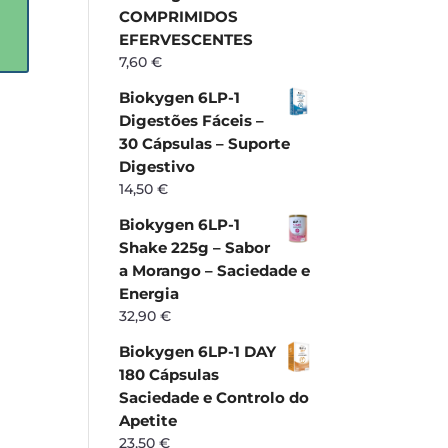
COMPRIMIDOS
EFERVESCENTES
7,60
€
Biokygen 6LP-1
Digestões Fáceis –
30 Cápsulas – Suporte
Digestivo
14,50
€
Biokygen 6LP-1
Shake 225g – Sabor
a Morango – Saciedade e
Energia
32,90
€
Biokygen 6LP-1 DAY
180 Cápsulas
Saciedade e Controlo do
Apetite
23,50
€