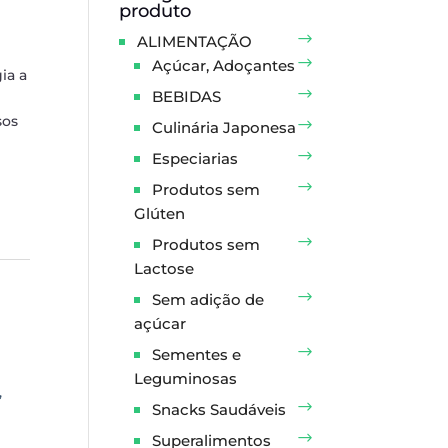
produto
ALIMENTAÇÃO
Açúcar, Adoçantes
ia a
BEBIDAS
sos
Culinária Japonesa
Especiarias
Produtos sem
Glúten
Produtos sem
Lactose
Sem adição de
açúcar
Sementes e
Leguminosas
,
Snacks Saudáveis
Superalimentos