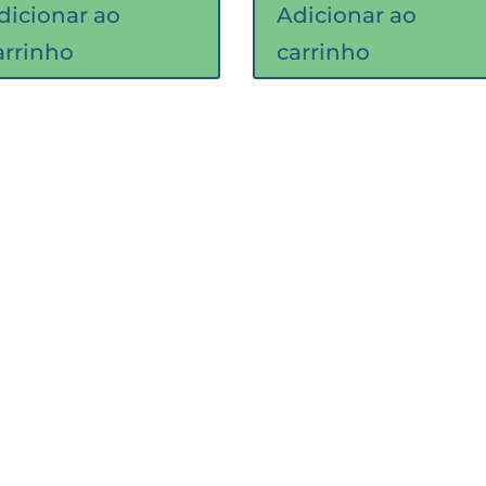
dicionar ao
Adicionar ao
arrinho
carrinho