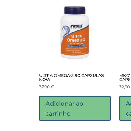
ULTRA OMEGA-3 90 CAPSULAS
MK-7
NOW
CAPS
37,90
€
32,50
Adicionar ao
A
carrinho
c