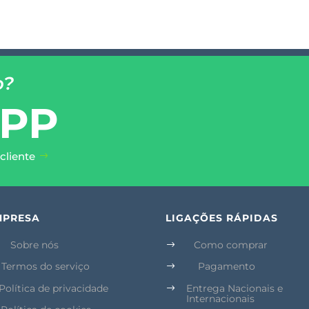
o?
PP
cliente
MPRESA
LIGAÇÕES RÁPIDAS
Sobre nós
Como comprar
$
Termos do serviço
Pagamento
$
Política de privacidade
Entrega Nacionais e
$
Internacionais