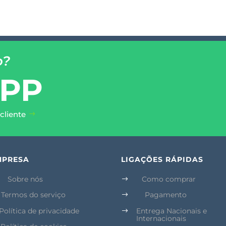
o?
PP
cliente
MPRESA
LIGAÇÕES RÁPIDAS
Sobre nós
Como comprar
$
Termos do serviço
Pagamento
$
Política de privacidade
Entrega Nacionais e
$
Internacionais