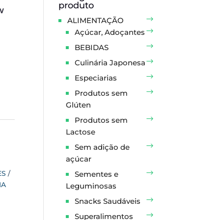
produto
W
ALIMENTAÇÃO
Açúcar, Adoçantes
BEBIDAS
Culinária Japonesa
Especiarias
Produtos sem
Glúten
Produtos sem
Lactose
Sem adição de
açúcar
ES
Sementes e
NA
Leguminosas
Snacks Saudáveis
Superalimentos