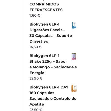
COMPRIMIDOS
EFERVESCENTES
7,60
€
Biokygen 6LP-1
Digestões Fáceis –
30 Cápsulas – Suporte
Digestivo
14,50
€
Biokygen 6LP-1
Shake 225g – Sabor
a Morango – Saciedade e
Energia
32,90
€
Biokygen 6LP-1 DAY
180 Cápsulas
Saciedade e Controlo do
Apetite
23,50
€