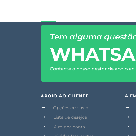
Tem alguma questã
WHATSA
Contacte o nosso gestor de apoio ao 
APOIO AO CLIENTE
A E
Opções de envio
$
$
Lista de desejos
$
$
A minha conta
$
$