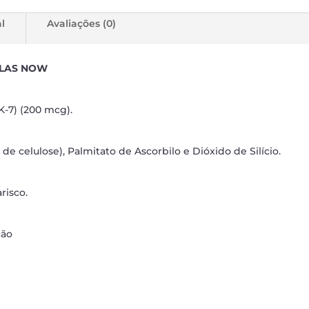
l
Avaliações (0)
ULAS NOW
-7) (200 mcg).
de celulose), Palmitato de Ascorbilo e Dióxido de Silício.
arisco.
ção