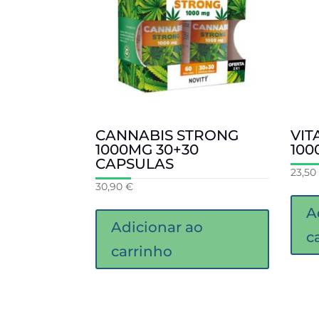
CANNABIS STRONG
VIT
1000MG 30+30
100
CAPSULAS
23,50
30,90
€
A
Adicionar ao
c
carrinho