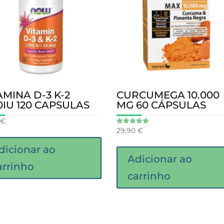
AMINA D-3 K-2
CURCUMEGA 10.000
0IU 120 CAPSULAS
MG 60 CÁPSULAS
€
29,90
€
Avaliação
5.00
de 5
dicionar ao
Adicionar ao
arrinho
carrinho