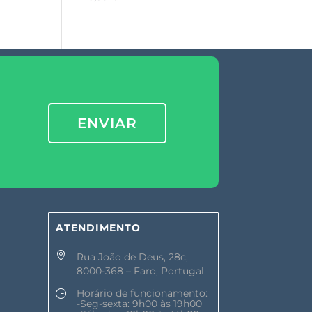
ENVIAR
ATENDIMENTO

Rua João de Deus, 28c,
8000-368 – Faro, Portugal.
Horário de funcionamento:

-Seg-sexta: 9h00 às 19h00