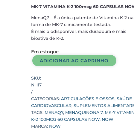
MK-7 VITAMINA K-2 100mcg 60 CAPSULAS NO
MenaQ7 – É a única patente de Vitamina K-2 na
forma de MK-7 clinicamente testada.
É mais biodisponível, mais duradoura e mais
bioativa de K-2.
Em estoque
ADICIONAR AO CARRINHO
MK-
7
VITAMINA
SKU:
K-
NH17
2
100mcg
CATEGORIAS:
ARTICULAÇÕES E OSSOS
,
SAÚDE
60
CARDIOVASCULAR
,
SUPLEMENTOS ALIMENTAR
CAPSULAS
TAGS:
MENAQ7
,
MENAQUINONA 7
,
MK-7 VITAMI
NOW
K-2 100MCG 60 CAPSULAS NOW
,
NOW
quantidade
MARCA:
NOW