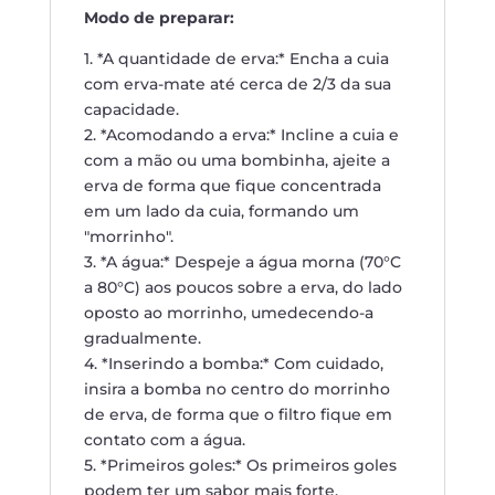
Modo de preparar:
1. *A quantidade de erva:* Encha a cuia
com erva-mate até cerca de 2/3 da sua
capacidade.
2. *Acomodando a erva:* Incline a cuia e
com a mão ou uma bombinha, ajeite a
erva de forma que fique concentrada
em um lado da cuia, formando um
"morrinho".
3. *A água:* Despeje a água morna (70°C
a 80°C) aos poucos sobre a erva, do lado
oposto ao morrinho, umedecendo-a
gradualmente.
4. *Inserindo a bomba:* Com cuidado,
insira a bomba no centro do morrinho
de erva, de forma que o filtro fique em
contato com a água.
5. *Primeiros goles:* Os primeiros goles
podem ter um sabor mais forte.