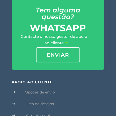
Tem alguma
questão?
WHATSAPP
Contacte o nosso gestor de apoio
ao cliente
ENVIAR
APOIO AO CLIENTE
Opções de envio
$
Lista de desejos
$
A minha conta
$