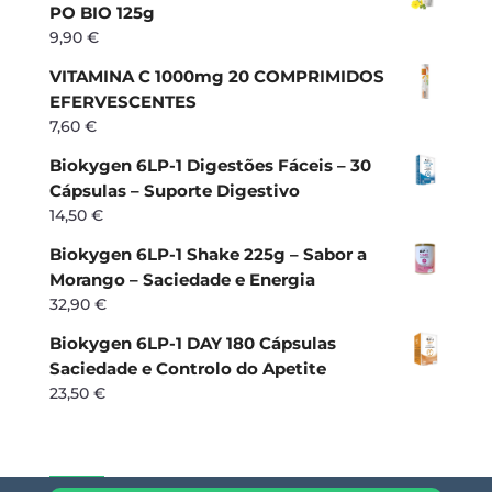
PO BIO 125g
9,90
€
VITAMINA C 1000mg 20 COMPRIMIDOS
EFERVESCENTES
7,60
€
Biokygen 6LP-1 Digestões Fáceis – 30
Cápsulas – Suporte Digestivo
14,50
€
Biokygen 6LP-1 Shake 225g – Sabor a
Morango – Saciedade e Energia
32,90
€
Biokygen 6LP-1 DAY 180 Cápsulas
Saciedade e Controlo do Apetite
23,50
€