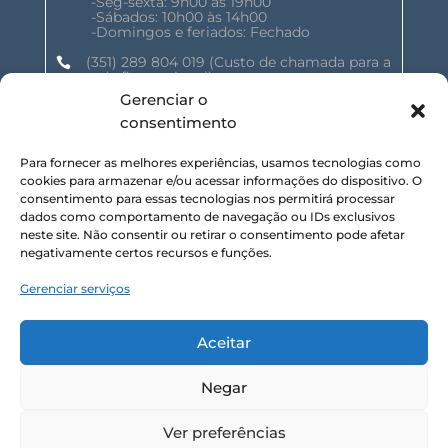
-Seg-sexta: 9h00 às 19h00
-Sábados: 10h00 às 14h00
-Domingos e feriados: Fechado
(351) 289 804 019
(Custo de chamada para a

rede fixa nacional)
Gerenciar o
geral@shalomnature.com

consentimento
Para fornecer as melhores experiências, usamos tecnologias como
SIGA-NOS NAS REDES SOCIAIS :
cookies para armazenar e/ou acessar informações do dispositivo. O
consentimento para essas tecnologias nos permitirá processar
dados como comportamento de navegação ou IDs exclusivos
neste site. Não consentir ou retirar o consentimento pode afetar
negativamente certos recursos e funções.
Gerenciar serviços
SUBSCREVA NOSSA NEWSLETTER :
Aceitar
Inscrever
Negar
SHALOM NATURE, LDA. © 2025 TODOS OS DIREITOS
Ver preferências
RESERVADOS.