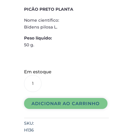
PICÃO PRETO PLANTA
Nome científico:
Bidens pilosa L.
Peso líquido:
50 g.
Em estoque
PICÃO
PRETO
PLANTA
quantidade
ADICIONAR AO CARRINHO
SKU:
H136