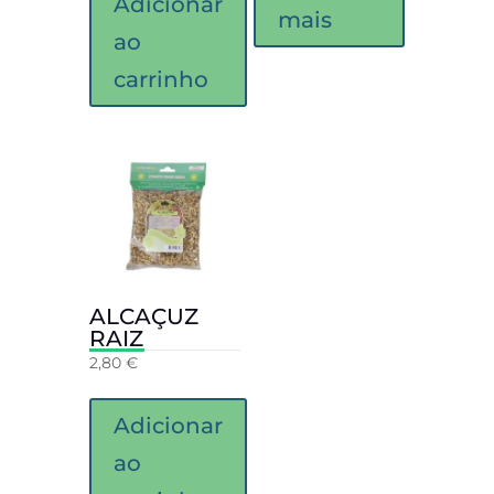
Adicionar
mais
ao
carrinho
ALCAÇUZ
RAIZ
2,80
€
Adicionar
ao