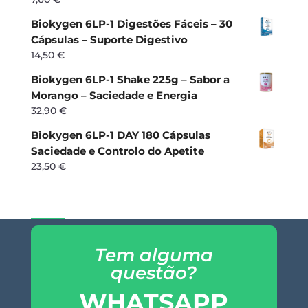
Biokygen 6LP-1 Digestões Fáceis – 30
Cápsulas – Suporte Digestivo
14,50
€
Biokygen 6LP-1 Shake 225g – Sabor a
Morango – Saciedade e Energia
32,90
€
Biokygen 6LP-1 DAY 180 Cápsulas
Saciedade e Controlo do Apetite
23,50
€
Tem alguma
questão?
WHATSAPP