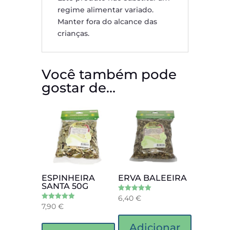
regime alimentar variado.
Manter fora do alcance das
crianças.
Você também pode
gostar de…
ESPINHEIRA
ERVA BALEEIRA
SANTA 50G
6,40
€
Avaliação
5.00
7,90
€
Avaliação
de 5
5.00
de 5
Adicionar