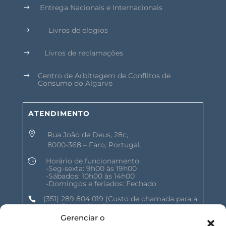
Entrega Nacionais e Internacionais
$
Livros de elogios
$
Livros de reclamações
$
Centro de Arbitragem de Conflitos de
$
Consumo do Algarve
ATENDIMENTO

Rua João de Deus, 28c,
8000-368 – Faro, Portugal.
Horário de funcionamento:

-Seg-sexta: 9h00 às 19h00
-Sábados: 10h00 às 14h00
-Domingos e feriados: Fechado
(351) 289 804 019
(Custo de chamada para a

rede fixa nacional)
Gerenciar o
geral@shalomnature.com
