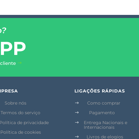
o?
PP
cliente
MPRESA
LIGAÇÕES RÁPIDAS
Sobre nós
Como comprar
$
Termos do serviço
Pagamento
$
Política de privacidade
Entrega Nacionais e
$
Internacionais
Política de cookies
Livros de elogios
$