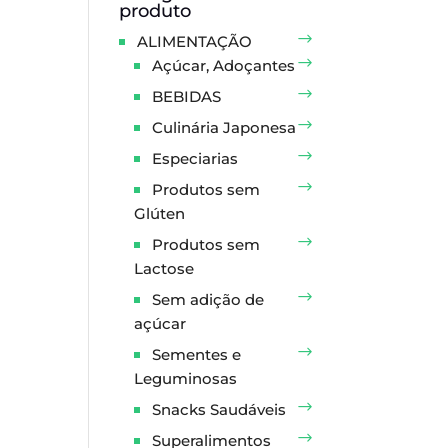
produto
ALIMENTAÇÃO
Açúcar, Adoçantes
BEBIDAS
Culinária Japonesa
Especiarias
Produtos sem
Glúten
Produtos sem
Lactose
Sem adição de
açúcar
Sementes e
Leguminosas
Snacks Saudáveis
Superalimentos