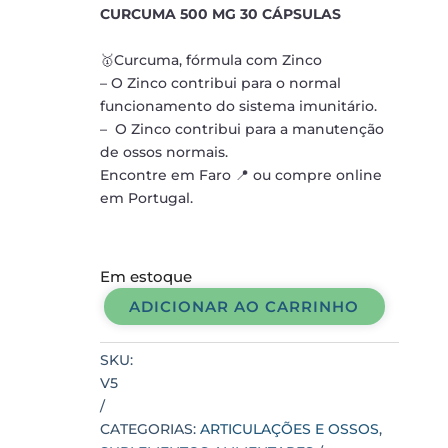
CURCUMA 500 MG 30 CÁPSULAS
🥇Curcuma, fórmula com Zinco
– O Zinco contribui para o normal
funcionamento do sistema imunitário.
– O Zinco contribui para a manutenção
de ossos normais.
Encontre em Faro 📍 ou compre online
em Portugal.
Em estoque
ADICIONAR AO CARRINHO
CURCUMA
500
SKU:
MG
V5
30
CÁPSULAS
CATEGORIAS:
ARTICULAÇÕES E OSSOS
,
quantidade