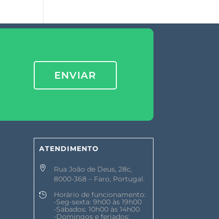
ENVIAR
ATENDIMENTO

Rua João de Deus, 28c,
8000-368 – Faro, Portugal.
Horário de funcionamento:

-Seg-sexta: 9h00 às 19h00
-Sábados: 10h00 às 14h00
-Domingos e feriados: