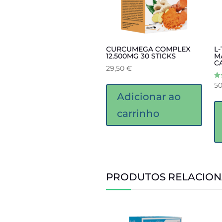
CURCUMEGA COMPLEX
L
12.500MG 30 STICKS
M
C
29,50
€
5
Ava
5.
Adicionar ao
de
carrinho
PRODUTOS RELACIO