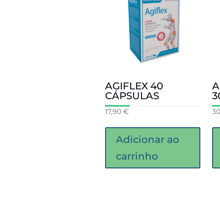
AGIFLEX 40
A
CÁPSULAS
3
17,90
€
3
Adicionar ao
carrinho