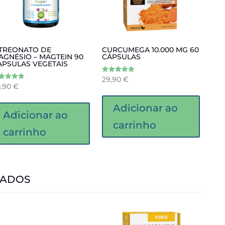
-TREONATO DE
CURCUMEGA 10.000 MG 60
AGNÉSIO – MAGTEIN 90
CÁPSULAS
APSULAS VEGETAIS
29,90
€
Avaliação
5.00
0,90
€
liação
de 5
00
 5
Adicionar ao
Adicionar ao
carrinho
carrinho
NADOS