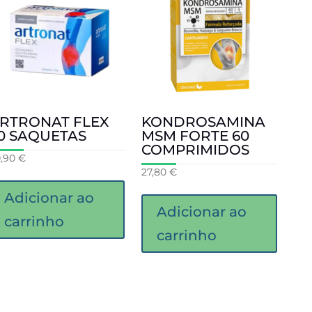
RTRONAT FLEX
KONDROSAMINA
0 SAQUETAS
MSM FORTE 60
COMPRIMIDOS
0,90
€
27,80
€
Adicionar ao
Adicionar ao
carrinho
carrinho