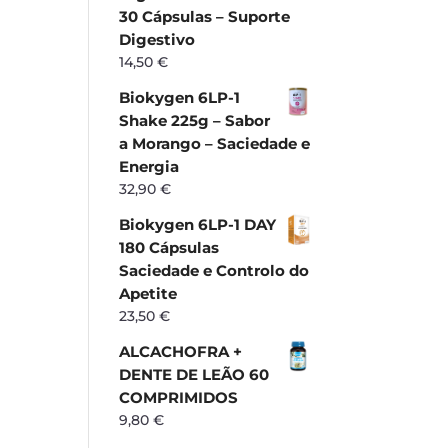
30 Cápsulas – Suporte
Digestivo
14,50
€
Biokygen 6LP-1
Shake 225g – Sabor
a Morango – Saciedade e
Energia
32,90
€
Biokygen 6LP-1 DAY
180 Cápsulas
Saciedade e Controlo do
Apetite
23,50
€
ALCACHOFRA +
DENTE DE LEÃO 60
COMPRIMIDOS
9,80
€