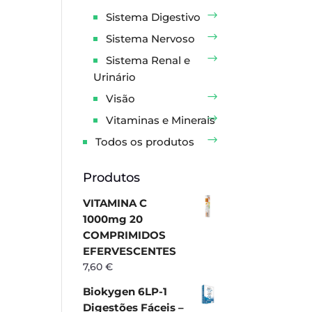
Sistema Digestivo
Sistema Nervoso
Sistema Renal e
Urinário
Visão
Vitaminas e Minerais
Todos os produtos
Produtos
VITAMINA C
1000mg 20
COMPRIMIDOS
EFERVESCENTES
7,60
€
Biokygen 6LP-1
Digestões Fáceis –