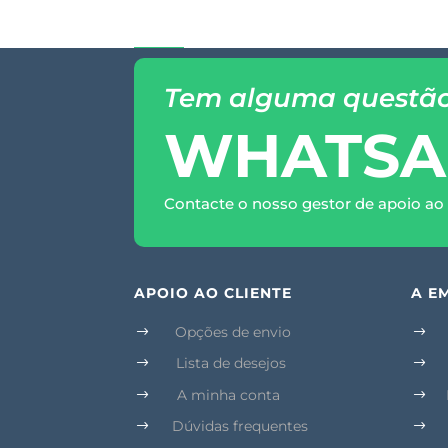
Tem alguma questã
WHATSA
Contacte o nosso gestor de apoio ao 
APOIO AO CLIENTE
A E
Opções de envio
$
$
Lista de desejos
$
$
A minha conta
$
$
Dúvidas frequentes
$
$