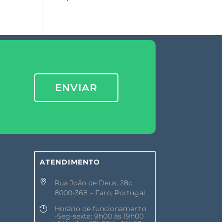
ENVIAR
ATENDIMENTO

Rua João de Deus, 28c,
8000-368 – Faro, Portugal.
Horário de funcionamento:

-Seg-sexta: 9h00 às 19h00