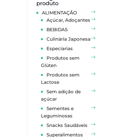
produto
ALIMENTAÇÃO
Açúcar, Adoçantes
BEBIDAS
Culinária Japonesa
Especiarias
Produtos sem
Glúten
Produtos sem
Lactose
Sem adição de
açúcar
Sementes e
Leguminosas
Snacks Saudáveis
Superalimentos