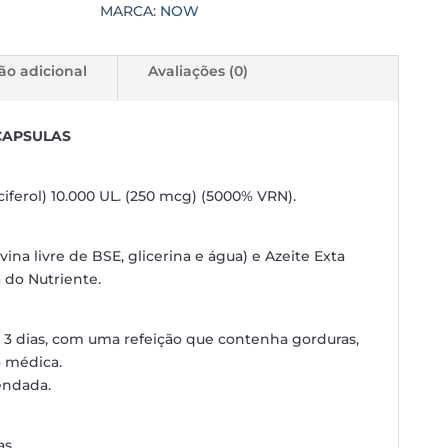
MARCA:
NOW
ão adicional
Avaliações (0)
 CAPSULAS
iferol) 10.000 UL. (250 mcg) (5000% VRN).
vina livre de BSE, glicerina e água) e Azeite Exta
 do Nutriente.
 3 dias, com uma refeição que contenha gorduras,
 médica.
endada.
s .