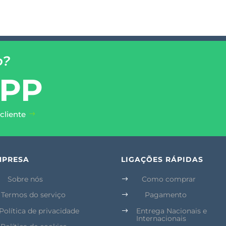
o?
PP
cliente
MPRESA
LIGAÇÕES RÁPIDAS
Sobre nós
Como comprar
$
Termos do serviço
Pagamento
$
Política de privacidade
Entrega Nacionais e
$
Internacionais