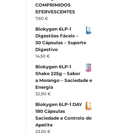
COMPRIMIDOS
EFERVESCENTES
7,60
€
Biokygen 6LP-1
Digestões Fáceis –
30 Cápsulas – Suporte
Digestivo
14,50
€
Biokygen 6LP-1
Shake 225g – Sabor
a Morango – Saciedade e
Energia
32,90
€
Biokygen 6LP-1 DAY
180 Cápsulas
Saciedade e Controlo do
Apetite
23,50
€