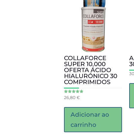
COLLAFORCE
A
SUPER 10.000
3
OFERTA ÁCIDO
3
HIALURÓNICO 30
COMPRIMIDOS
26,80
€
Avaliação
5.00
de 5
Adicionar ao
carrinho