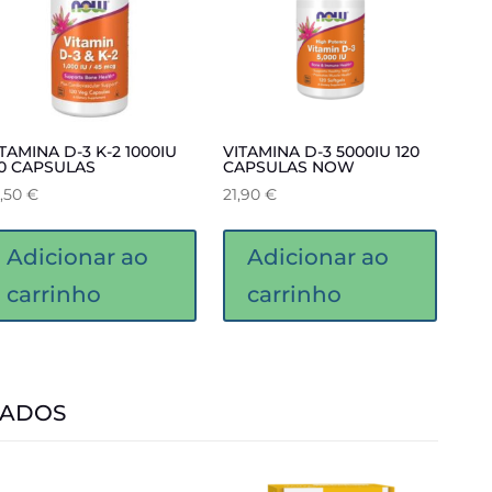
TAMINA D-3 K-2 1000IU
VITAMINA D-3 5000IU 120
20 CAPSULAS
CAPSULAS NOW
3,50
€
21,90
€
Adicionar ao
Adicionar ao
carrinho
carrinho
NADOS