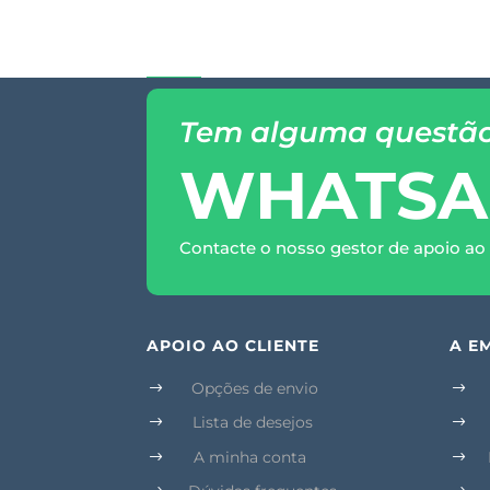
Tem alguma questã
WHATSA
Contacte o nosso gestor de apoio ao 
APOIO AO CLIENTE
A E
Opções de envio
$
$
Lista de desejos
$
$
A minha conta
$
$