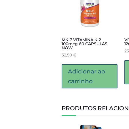
MK-7 VITAMINA K-2
VI
100mcg 60 CAPSULAS
1
NOW
2
32,50
€
Adicionar ao
carrinho
PRODUTOS RELACIO