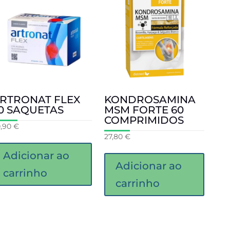
RTRONAT FLEX
KONDROSAMINA
0 SAQUETAS
MSM FORTE 60
COMPRIMIDOS
0,90
€
27,80
€
Adicionar ao
Adicionar ao
carrinho
carrinho