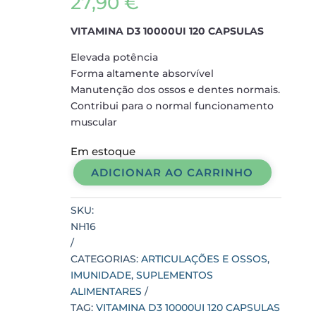
27,90
€
VITAMINA D3 10000UI 120 CAPSULAS
Elevada potência
Forma altamente absorvível
Manutenção dos ossos e dentes normais.
Contribui para o normal funcionamento
muscular
Em estoque
ADICIONAR AO CARRINHO
VITAMINA
D3
SKU:
10000UI
NH16
120
CAPSULAS
CATEGORIAS:
ARTICULAÇÕES E OSSOS
,
quantidade
IMUNIDADE
,
SUPLEMENTOS
ALIMENTARES
TAG:
VITAMINA D3 10000UI 120 CAPSULAS