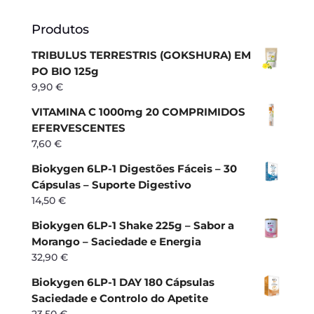
Produtos
TRIBULUS TERRESTRIS (GOKSHURA) EM
PO BIO 125g
9,90
€
VITAMINA C 1000mg 20 COMPRIMIDOS
EFERVESCENTES
7,60
€
Biokygen 6LP-1 Digestões Fáceis – 30
Cápsulas – Suporte Digestivo
14,50
€
Biokygen 6LP-1 Shake 225g – Sabor a
Morango – Saciedade e Energia
32,90
€
Biokygen 6LP-1 DAY 180 Cápsulas
Saciedade e Controlo do Apetite