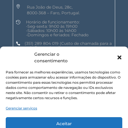

Rua João de Deus, 28c,
8000-368 – Faro, Portugal.
Horário de funcionamento:

-Seg-sexta: 9h00 às 19h00
-Sábados: 10h00 às 14h00
-Domingos e feriados: Fechado
(351) 289 804 019
(Custo de chamada para a

rede fixa nacional)
Gerenciar o
geral@shalomnature.com

consentimento
Para fornecer as melhores experiências, usamos tecnologias como
SIGA-NOS NAS REDES SOCIAIS :
cookies para armazenar e/ou acessar informações do dispositivo. O
consentimento para essas tecnologias nos permitirá processar
dados como comportamento de navegação ou IDs exclusivos
neste site. Não consentir ou retirar o consentimento pode afetar
negativamente certos recursos e funções.
Gerenciar serviços
SUBSCREVA NOSSA NEWSLETTER :
Aceitar
Inscrever