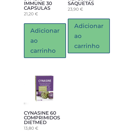
IMMUNE 30
SAQUETAS
CAPSULAS
23,90
€
21,20
€
Adicionar
Adicionar
ao
ao
carrinho
carrinho
CYNASINE 60
COMPRIMIDOS
DIETMED
13,80
€