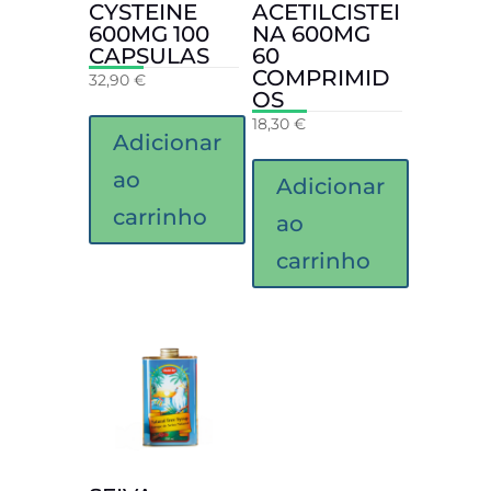
CYSTEINE
ACETILCISTEI
600MG 100
NA 600MG
CAPSULAS
60
COMPRIMID
32,90
€
OS
18,30
€
Adicionar
ao
Adicionar
carrinho
ao
carrinho