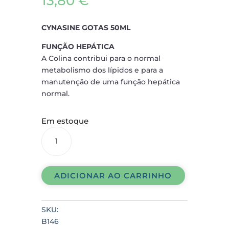
13,80
€
CYNASINE GOTAS 50ML
FUNÇÃO HEPÁTICA
A Colina contribui para o normal
metabolismo dos lípidos e para a
manutenção de uma função hepática
normal.
Em estoque
CYNASINE
GOTAS
50ML
quantidade
ADICIONAR AO CARRINHO
SKU:
B146