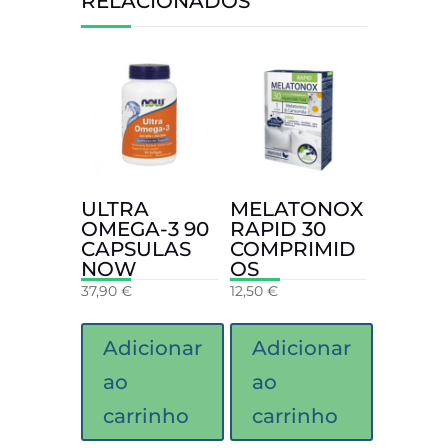
RELACIONADOS
ULTRA
MELATONOX
OMEGA-3 90
RAPID 30
CAPSULAS
COMPRIMID
NOW
OS
37,90
€
12,50
€
Adicionar
Adicionar
ao
ao
carrinho
carrinho