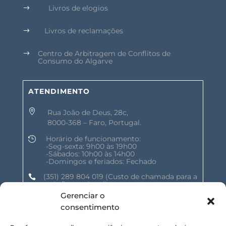
Livros de elogios
$
Livros de reclamações
$
Centro de Arbitragem de Conflitos de
$
Consumo do Algarve
ATENDIMENTO

Rua João de Deus, 28c,
8000-368 – Faro, Portugal.
Horário de funcionamento:

-Seg-sexta: 9h00 às 19h00
-Sábados: 10h00 às 14h00
-Domingos e feriados: Fechado
(351) 289 804 019
(Custo de chamada para a

rede fixa nacional)
Gerenciar o
geral@shalomnature.com

consentimento