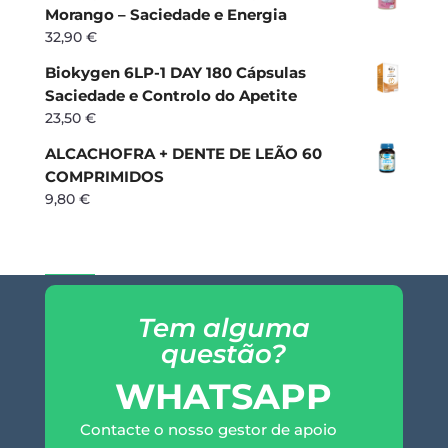
Morango – Saciedade e Energia
32,90
€
Biokygen 6LP-1 DAY 180 Cápsulas
Saciedade e Controlo do Apetite
23,50
€
ALCACHOFRA + DENTE DE LEÃO 60
COMPRIMIDOS
9,80
€
Tem alguma
questão?
WHATSAPP
Contacte o nosso gestor de apoio