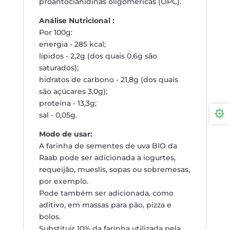
proantocianidinas oligoméricas (OPC).
Análise Nutricional :
Por 100g:
energia - 285 kcal;
lípidos - 2,2g (dos quais 0,6g são
saturados);
hidratos de carbono - 21,8g (dos quais
são açúcares 3,0g);
proteína - 13,3g;

sal - 0,05g.
Modo de usar:
A farinha de sementes de uva BIO da
Raab pode ser adicionada a iogurtes,
requeijão, mueslis, sopas ou sobremesas,
por exemplo.
Pode também ser adicionada, como
aditivo, em massas para pão, pizza e
bolos.
Substituir 10% da farinha utilizada pela