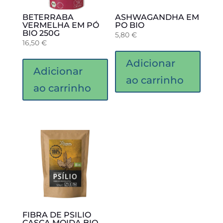
BETERRABA
ASHWAGANDHA EM
VERMELHA EM PÓ
PO BIO
BIO 250G
5,80
€
16,50
€
Adicionar
Adicionar
ao carrinho
ao carrinho
FIBRA DE PSILIO
CASCA MOIDA BIO