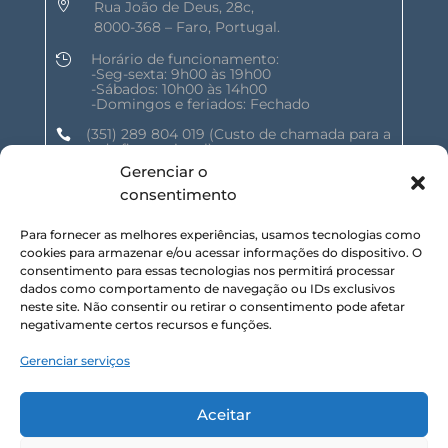

Rua João de Deus, 28c,
8000-368 – Faro, Portugal.
Horário de funcionamento:

-Seg-sexta: 9h00 às 19h00
-Sábados: 10h00 às 14h00
-Domingos e feriados: Fechado
(351) 289 804 019
(Custo de chamada para a

rede fixa nacional)
Gerenciar o
geral@shalomnature.com

consentimento
Para fornecer as melhores experiências, usamos tecnologias como
cookies para armazenar e/ou acessar informações do dispositivo. O
SIGA-NOS NAS REDES SOCIAIS :
consentimento para essas tecnologias nos permitirá processar
dados como comportamento de navegação ou IDs exclusivos
neste site. Não consentir ou retirar o consentimento pode afetar
negativamente certos recursos e funções.
Gerenciar serviços
SUBSCREVA NOSSA NEWSLETTER :
Aceitar
Inscrever