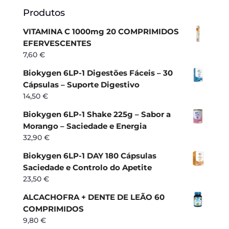
Produtos
VITAMINA C 1000mg 20 COMPRIMIDOS
EFERVESCENTES
7,60
€
Biokygen 6LP-1 Digestões Fáceis – 30
Cápsulas – Suporte Digestivo
14,50
€
Biokygen 6LP-1 Shake 225g – Sabor a
Morango – Saciedade e Energia
32,90
€
Biokygen 6LP-1 DAY 180 Cápsulas
Saciedade e Controlo do Apetite
23,50
€
ALCACHOFRA + DENTE DE LEÃO 60
COMPRIMIDOS
9,80
€