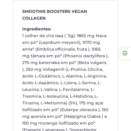
SMOOTHIE BOOSTERS VEGAN
COLLAGEN
Ingredientes:
1 colher de chá rasa (˜5g): 1865 mg Maca
em pó* (Lepidium meyenii), 1070 mg
amla* (Emblica officinalis, fruta ), 1065

mg tâmara em pó* (Phoenix dactylifera ),
275 mg beterraba em pó* (Beta vulgaris
), 250 mg Vollagen® (L-Prolina, Glicina,
ácido L-Glutâmico, L-Alanina, L-Arginina,
ácido L-Aspártico, L-Lisina, L-Serina, L-
Leucina, L-Valina, L-Fenilalanina, L-
Treonina, L-Isoleucina, L-Histidina, L-
Tirosina, L-Metionina) (5%), 175 mg açaí
liofilizado em pó* (Euterpe oleracea ), 150
mg acerola em pó* (Malpighia Glabra ) e
150 mg morango liofilizado em pó*
(Fragaria × ananassa ). *Ingrediente