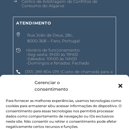
Centro de Arbitragem de Conflitos de
$
Consumo do Algarve
ATENDIMENTO

Rua João de Deus, 28c,
8000-368 – Faro, Portugal.
Horário de funcionamento:

-Seg-sexta: 9h00 às 19h00
-Sábados: 10h00 às 14h00
-Domingos e feriados: Fechado
(351) 289 804 019
(Custo de chamada para a

rede fixa nacional)
Gerenciar o
geral@shalomnature.com

consentimento
Para fornecer as melhores experiências, usamos tecnologias como
SIGA-NOS NAS REDES SOCIAIS :
cookies para armazenar e/ou acessar informações do dispositivo. O
consentimento para essas tecnologias nos permitirá processar
dados como comportamento de navegação ou IDs exclusivos
neste site. Não consentir ou retirar o consentimento pode afetar
negativamente certos recursos e funções.