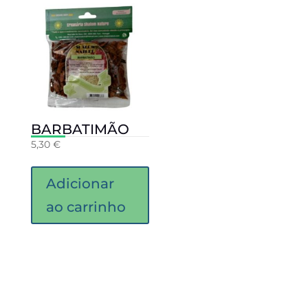
BARBATIMÃO
5,30
€
Adicionar
ao carrinho