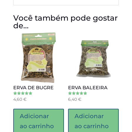
Você também pode gostar
de…
ERVA DE BUGRE
ERVA BALEEIRA
4,60
€
6,40
€
Avaliação
Avaliação
5.00
5.00
de 5
de 5
Adicionar
Adicionar
ao carrinho
ao carrinho