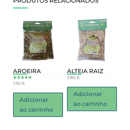
PRODUTOS RELACIONADOS
AROEIRA
ALTEIA RAIZ
3,80
€
1,90
€
Avaliação
5.00
de 5
Adicionar
Adicionar
ao carrinho
ao carrinho