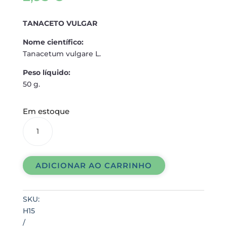
TANACETO VULGAR
Nome científico:
Tanacetum vulgare L.
Peso líquido:
50 g.
Em estoque
TANACETO
VULGAR
quantidade
ADICIONAR AO CARRINHO
SKU:
H15