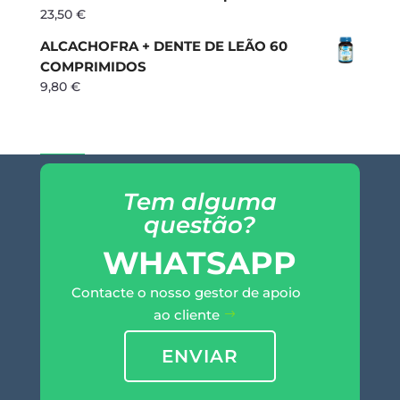
23,50
€
ALCACHOFRA + DENTE DE LEÃO 60
COMPRIMIDOS
9,80
€
Tem alguma
questão?
WHATSAPP
Contacte o nosso gestor de apoio
ao cliente
ENVIAR