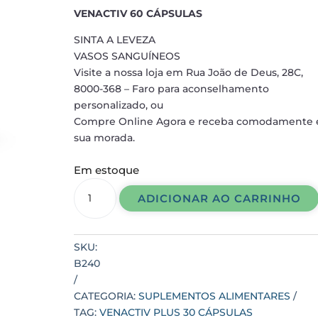
em
avaliação de
VENACTIV 60 CÁPSULAS
cliente
SINTA A LEVEZA
VASOS SANGUÍNEOS
Visite a nossa loja em Rua João de Deus, 28C,
8000-368 – Faro para aconselhamento
personalizado, ou
Compre Online Agora e receba comodamente
sua morada.
Em estoque
VENACTIV
ADICIONAR AO CARRINHO
60
CÁPSULAS
quantidade
SKU:
B240
CATEGORIA:
SUPLEMENTOS ALIMENTARES
TAG:
VENACTIV PLUS 30 CÁPSULAS