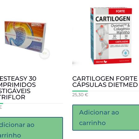
ESTEASY 30
CARTILOGEN FORTE 
MPRIMIDOS
CÁPSULAS DIETMED
TIGÁVEIS
25,30
€
TRIFLOR
€
Adicionar ao
carrinho
dicionar ao
arrinho