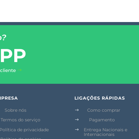
o?
PP
cliente
MPRESA
LIGAÇÕES RÁPIDAS
Sobre nós
Como comprar
$
Termos do serviço
Pagamento
$
Política de privacidade
Entrega Nacionais e
$
Internacionais