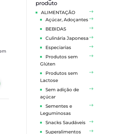
produto
ALIMENTAÇÃO
Açúcar, Adoçantes
BEBIDAS
Culinária Japonesa
Especiarias
 em
Produtos sem
Glúten
Produtos sem
Lactose
Sem adição de
açúcar
Sementes e
Leguminosas
Snacks Saudáveis
Superalimentos