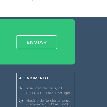
ENVIAR
ATENDIMENTO

Rua João de Deus, 28c,
8000-368 – Faro, Portugal.
Horário de funcionamento:

-Seg-sexta: 9h00 às 19h00