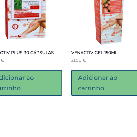
CTIV PLUS 30 CÁPSULAS
VENACTIV GEL 150ML
0
€
21,50
€
dicionar ao
Adicionar ao
arrinho
carrinho