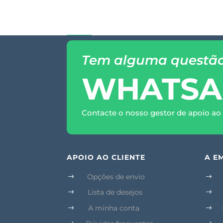
Tem alguma questã
WHATSA
Contacte o nosso gestor de apoio ao 
APOIO AO CLIENTE
A E
Opções de envio
$
$
Lista de desejos
$
$
A minha conta
$
$