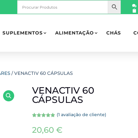
SUPLEMENTOS
ALIMENTAÇÃO
CHÁS
C
ARES
/ VENACTIV 60 CÁPSULAS
VENACTIV 60
CÁPSULAS
(
1
avaliação de cliente)
Avaliado
como
5.00
20,60
€
de 5, com
baseado