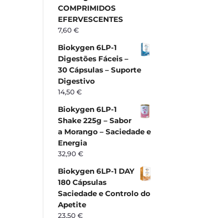
COMPRIMIDOS
EFERVESCENTES
7,60
€
Biokygen 6LP-1
Digestões Fáceis –
30 Cápsulas – Suporte
Digestivo
14,50
€
Biokygen 6LP-1
Shake 225g – Sabor
a Morango – Saciedade e
Energia
32,90
€
Biokygen 6LP-1 DAY
180 Cápsulas
Saciedade e Controlo do
Apetite
23,50
€