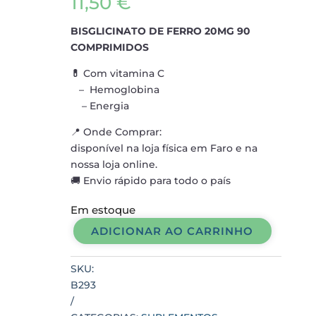
11,50
€
BISGLICINATO DE FERRO 20MG 90
COMPRIMIDOS
💊
Com vitamina C
– Hemoglobina
– Energia
📍 Onde Comprar:
disponível na loja física em Faro e na
nossa loja online.
🚚 Envio rápido para todo o país
Em estoque
ADICIONAR AO CARRINHO
BISGLICINATO
DE
SKU:
FERRO
B293
20MG
90