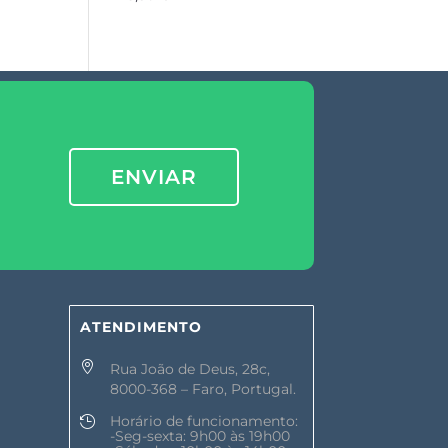
ENVIAR
ATENDIMENTO

Rua João de Deus, 28c,
8000-368 – Faro, Portugal.
Horário de funcionamento:

-Seg-sexta: 9h00 às 19h00