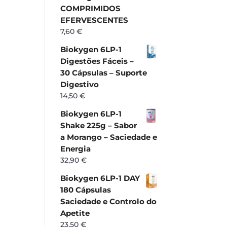
COMPRIMIDOS
EFERVESCENTES
7,60
€
Biokygen 6LP-1
Digestões Fáceis –
30 Cápsulas – Suporte
Digestivo
14,50
€
Biokygen 6LP-1
Shake 225g – Sabor
a Morango – Saciedade e
Energia
32,90
€
Biokygen 6LP-1 DAY
180 Cápsulas
Saciedade e Controlo do
Apetite
23,50
€