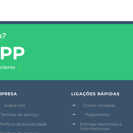
o?
PP
cliente
MPRESA
LIGAÇÕES RÁPIDAS
Sobre nós
Como comprar
$
Termos do serviço
Pagamento
$
Política de privacidade
Entrega Nacionais e
$
Internacionais