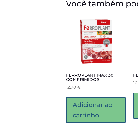
Você também pod
FERROPLANT MAX 30
F
COMPRIMIDOS
16
12,70
€
Adicionar ao
carrinho