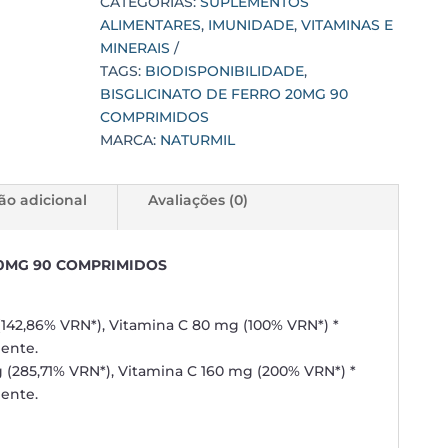
CATEGORIAS:
SUPLEMENTOS
COMPRIMIDOS
ALIMENTARES
,
IMUNIDADE
,
VITAMINAS E
quantidade
MINERAIS
TAGS:
BIODISPONIBILIDADE
,
BISGLICINATO DE FERRO 20MG 90
COMPRIMIDOS
MARCA:
NATURMIL
ão adicional
Avaliações (0)
20MG 90 COMPRIMIDOS
142,86% VRN*), Vitamina C 80 mg (100% VRN*) *
iente.
 (285,71% VRN*), Vitamina C 160 mg (200% VRN*) *
iente.