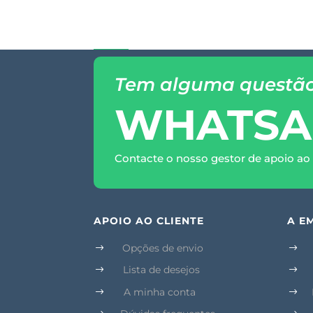
Tem alguma questã
WHATSA
Contacte o nosso gestor de apoio ao 
APOIO AO CLIENTE
A E
Opções de envio
$
$
Lista de desejos
$
$
A minha conta
$
$