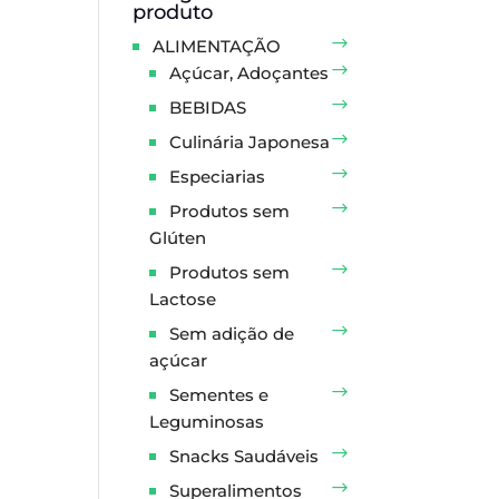
produto
ALIMENTAÇÃO
Açúcar, Adoçantes
BEBIDAS
Culinária Japonesa
Especiarias
Produtos sem
Glúten
Produtos sem
Lactose
Sem adição de
açúcar
Sementes e
Leguminosas
Snacks Saudáveis
Superalimentos