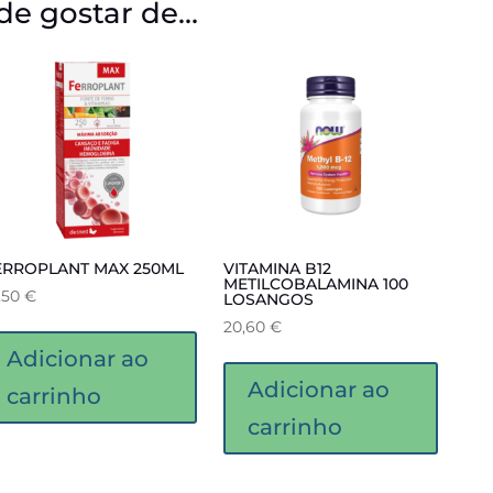
e gostar de…
ERROPLANT MAX 250ML
VITAMINA B12
METILCOBALAMINA 100
,50
€
LOSANGOS
20,60
€
Adicionar ao
Adicionar ao
carrinho
carrinho