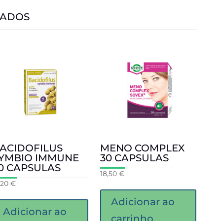
NADOS
ACIDOFILUS
MENO COMPLEX
YMBIO IMMUNE
30 CAPSULAS
0 CAPSULAS
18,50
€
,20
€
Adicionar ao
Adicionar ao
carrinho