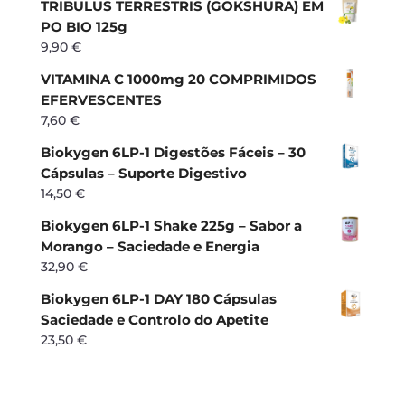
TRIBULUS TERRESTRIS (GOKSHURA) EM
PO BIO 125g
9,90
€
VITAMINA C 1000mg 20 COMPRIMIDOS
EFERVESCENTES
7,60
€
Biokygen 6LP-1 Digestões Fáceis – 30
Cápsulas – Suporte Digestivo
14,50
€
Biokygen 6LP-1 Shake 225g – Sabor a
Morango – Saciedade e Energia
32,90
€
Biokygen 6LP-1 DAY 180 Cápsulas
Saciedade e Controlo do Apetite
23,50
€