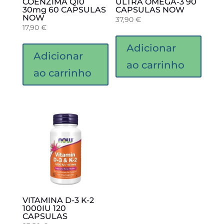
COENZIMA Q10
ULTRA OMEGA-3 90
30mg 60 CAPSULAS
CAPSULAS NOW
NOW
37,90
€
17,90
€
Adicionar
Adicionar
ao carrinho
ao carrinho
VITAMINA D-3 K-2
1000IU 120
CAPSULAS