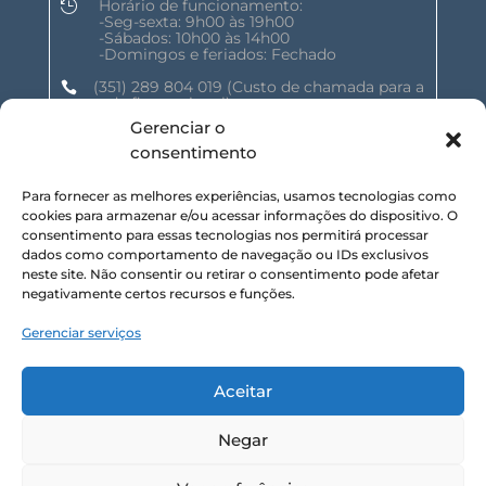
Horário de funcionamento:

-Seg-sexta: 9h00 às 19h00
-Sábados: 10h00 às 14h00
-Domingos e feriados: Fechado
(351) 289 804 019
(Custo de chamada para a

rede fixa nacional)
Gerenciar o
geral@shalomnature.com

consentimento
Para fornecer as melhores experiências, usamos tecnologias como
SIGA-NOS NAS REDES SOCIAIS :
cookies para armazenar e/ou acessar informações do dispositivo. O
consentimento para essas tecnologias nos permitirá processar
dados como comportamento de navegação ou IDs exclusivos
neste site. Não consentir ou retirar o consentimento pode afetar
negativamente certos recursos e funções.
Gerenciar serviços
SUBSCREVA NOSSA NEWSLETTER :
Aceitar
Inscrever
Negar
SHALOM NATURE, LDA. © 2025 TODOS OS DIREITOS