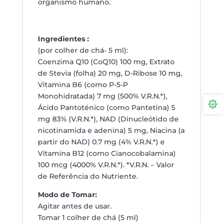
organismo humano.
Ingredientes :
(por colher de chá- 5 ml):
Coenzima Q10 (CoQ10) 100 mg, Extrato
de Stevia (folha) 20 mg, D-Ribose 10 mg,
Vitamina B6 (como P-5-P
Monohidratada) 7 mg (500% V.R.N.*),

Ácido Pantoténico (como Pantetina) 5
mg 83% (V.R.N.*), NAD (Dinucleótido de
nicotinamida e adenina) 5 mg, Niacina (a
partir do NAD) 0.7 mg (4% V.R.N.*) e
Vitamina B12 (como Cianocobalamina)
100 mcg (4000% V.R.N.*). *V.R.N. – Valor
de Referência do Nutriente.
Modo de Tomar:
Agitar antes de usar.
Tomar 1 colher de chá (5 ml)