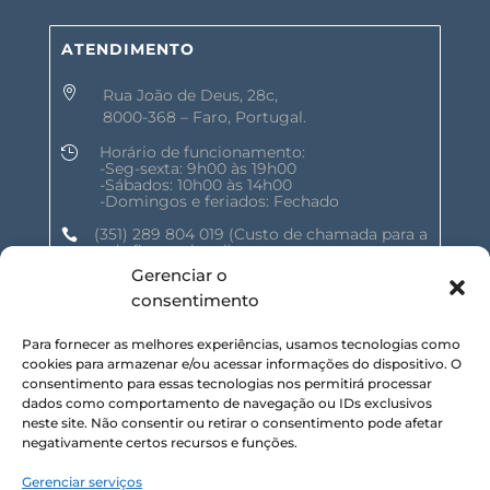
ATENDIMENTO

Rua João de Deus, 28c,
8000-368 – Faro, Portugal.
Horário de funcionamento:

-Seg-sexta: 9h00 às 19h00
-Sábados: 10h00 às 14h00
-Domingos e feriados: Fechado
(351) 289 804 019
(Custo de chamada para a

rede fixa nacional)
Gerenciar o
geral@shalomnature.com

consentimento
Para fornecer as melhores experiências, usamos tecnologias como
SIGA-NOS NAS REDES SOCIAIS :
cookies para armazenar e/ou acessar informações do dispositivo. O
consentimento para essas tecnologias nos permitirá processar
dados como comportamento de navegação ou IDs exclusivos
neste site. Não consentir ou retirar o consentimento pode afetar
negativamente certos recursos e funções.
Gerenciar serviços
SUBSCREVA NOSSA NEWSLETTER :