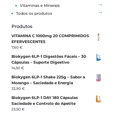
Vitaminas e Minerais
Todos os produtos
Produtos
VITAMINA C 1000mg 20 COMPRIMIDOS
EFERVESCENTES
7,60
€
Biokygen 6LP-1 Digestões Fáceis – 30
Cápsulas – Suporte Digestivo
14,50
€
Biokygen 6LP-1 Shake 225g – Sabor a
Morango – Saciedade e Energia
32,90
€
Biokygen 6LP-1 DAY 180 Cápsulas
Saciedade e Controlo do Apetite
23,50
€